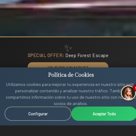
✨
SPECIAL OFFER:
Deep Forest Escape
VALID ONLY IN AUGUST
Política de Cookies
BOOK NOW
Utilizamos cookies para mejorar tu experiencia en nuestro sitio web,
personalizar contenido y analizar nuestro tráfico. También
compartimos información sobre tu uso de nuestro sitio con nuestros
1 Adult
socios de análisis.
BOOK NOW
Configurar
Aceptar Todo
ESTABLISHED IN 2019
0 Teenagers